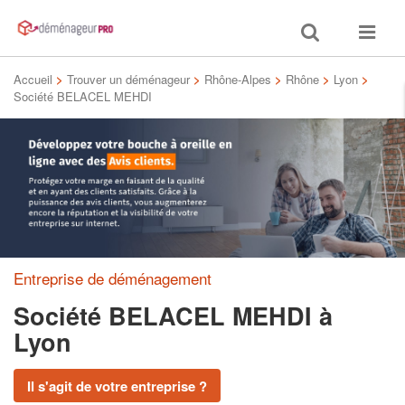
Toggle
Toggle
search
navigat
Accueil
>
Trouver un déménageur
>
Rhône-Alpes
>
Rhône
>
Lyon
>
Société BELACEL MEHDI
Entreprise de déménagement
Société BELACEL MEHDI
à
Lyon
Il s'agit de votre entreprise ?