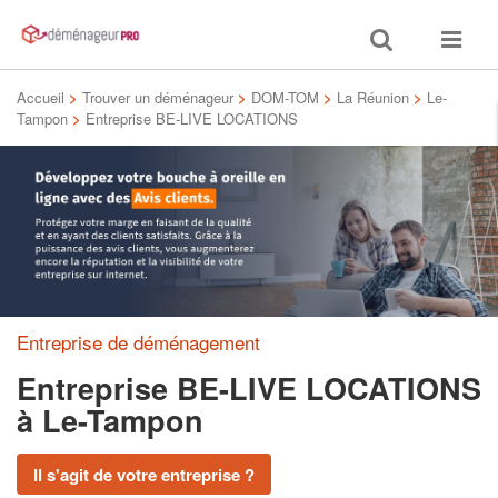
Toggle
Toggle
search
navigat
Accueil
>
Trouver un déménageur
>
DOM-TOM
>
La Réunion
>
Le-
Tampon
>
Entreprise BE-LIVE LOCATIONS
Entreprise de déménagement
Entreprise BE-LIVE LOCATIONS
à Le-Tampon
Il s'agit de votre entreprise ?