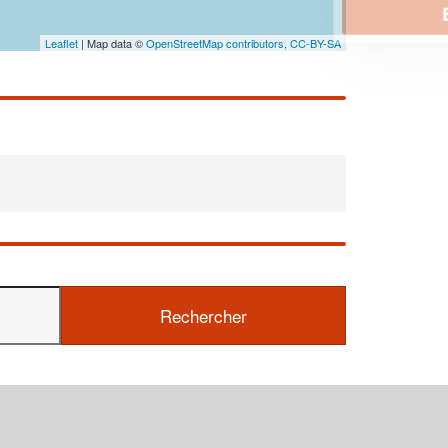
En savoir plus
Leaflet
| Map data ©
OpenStreetMap contributors,
CC-BY-SA