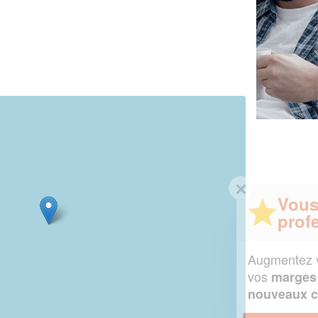
✕
Vous êtes un
professionnel ?
Augmentez votre
et
chiffre d'affaires
vos
tout en gagnant de
marges
!
nouveaux clients