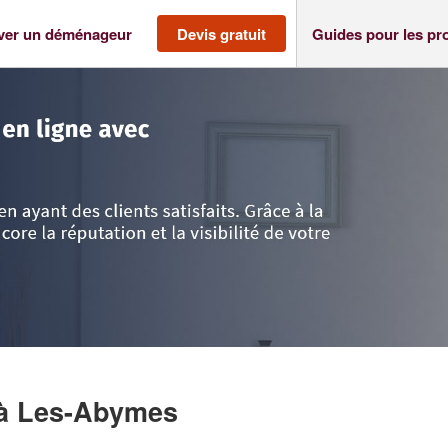
ver un déménageur
Devis gratuit
Guides pour les pr
pe
>
Les-Abymes
>
Entreprise BARD BRUNO
à Les-Abymes