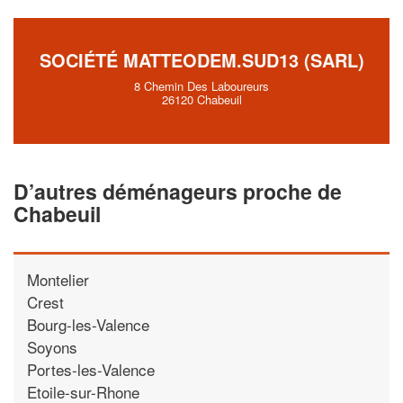
vos
tout en gagnant de
marges
!
nouveaux clients
SOCIÉTÉ MATTEODEM.SUD13 (SARL)
En savoir plus
8 Chemin Des Laboureurs
26120 Chabeuil
D’autres déménageurs proche de
Chabeuil
Montelier
Crest
Bourg-les-Valence
Soyons
Portes-les-Valence
Etoile-sur-Rhone