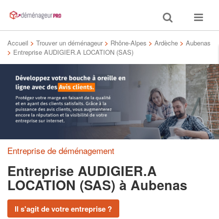
Toggle
Toggle
search
navigat
Accueil
>
Trouver un déménageur
>
Rhône-Alpes
>
Ardèche
>
Aubenas
>
Entreprise AUDIGIER.A LOCATION (SAS)
Entreprise de déménagement
Entreprise AUDIGIER.A
LOCATION (SAS)
à Aubenas
Il s'agit de votre entreprise ?