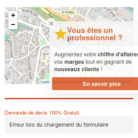
+
✕
−
Vous êtes un
professionnel ?
Augmentez votre
et
chiffre d'affaires
vos
tout en gagnant de
marges
!
nouveaux clients
Leaflet
| Map data ©
OpenStreetMap contributors,
CC-BY-SA
En savoir plus
Demande de devis 100% Gratuit
Erreur lors du chargement du formulaire