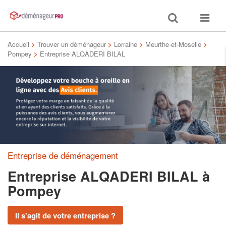
Toggle
Toggle
search
navigat
Accueil
>
Trouver un déménageur
>
Lorraine
>
Meurthe-et-Moselle
>
Pompey
>
Entreprise ALQADERI BILAL
Entreprise de déménagement
Entreprise ALQADERI BILAL
à
Pompey
Il s'agit de votre entreprise ?