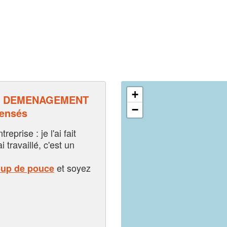
+
P DEMENAGEMENT
−
pensés
eprise : je l'ai fait
i travaillé, c'est un
et soyez
oup de pouce