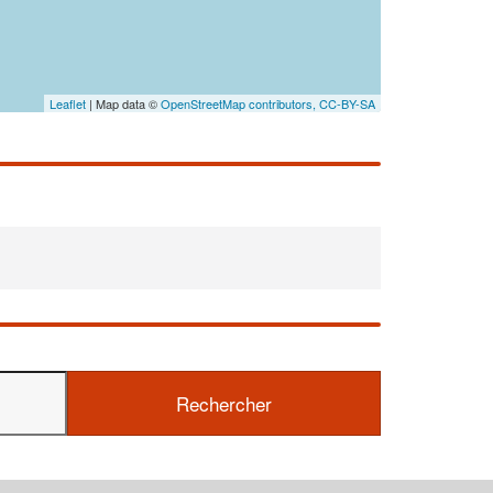
Leaflet
| Map data ©
OpenStreetMap contributors,
CC-BY-SA