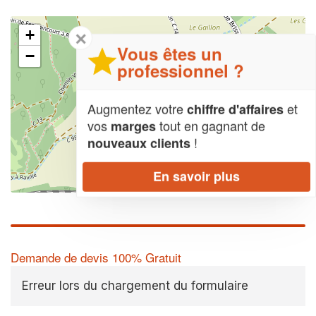
+
✕
Vous êtes un
−
professionnel ?
Augmentez votre
et
chiffre d'affaires
vos
tout en gagnant de
marges
!
nouveaux clients
En savoir plus
Leaflet
| Map data ©
OpenStreetMap contributors,
CC-BY-SA
Demande de devis 100% Gratuit
Erreur lors du chargement du formulaire