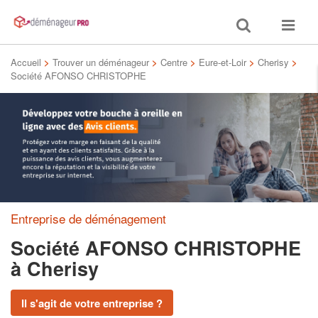
Toggle
Toggle
search
navigat
Accueil
>
Trouver un déménageur
>
Centre
>
Eure-et-Loir
>
Cherisy
>
Société AFONSO CHRISTOPHE
Entreprise de déménagement
Société AFONSO CHRISTOPHE
à Cherisy
Il s'agit de votre entreprise ?