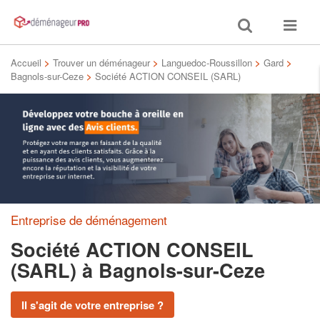
Toggle
Toggle
search
navigat
Accueil
>
Trouver un déménageur
>
Languedoc-Roussillon
>
Gard
>
Bagnols-sur-Ceze
>
Société ACTION CONSEIL (SARL)
Entreprise de déménagement
Société ACTION CONSEIL
(SARL)
à Bagnols-sur-Ceze
Il s'agit de votre entreprise ?