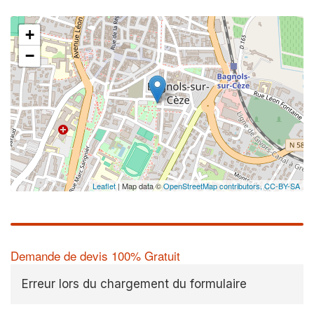
+
−
✕
Augme
vos
m
nouve
Leaflet
| Map data ©
OpenStreetMap contributors,
CC-BY-SA
Demande de devis 100% Gratuit
Erreur lors du chargement du formulaire