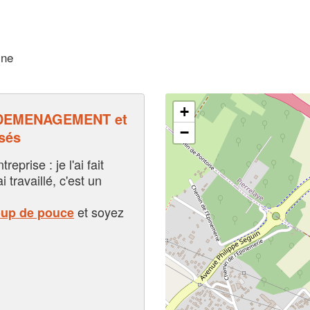
ine
+
DEMENAGEMENT et
−
sés
eprise : je l'ai fait
i travaillé, c'est un
et soyez
oup de pouce