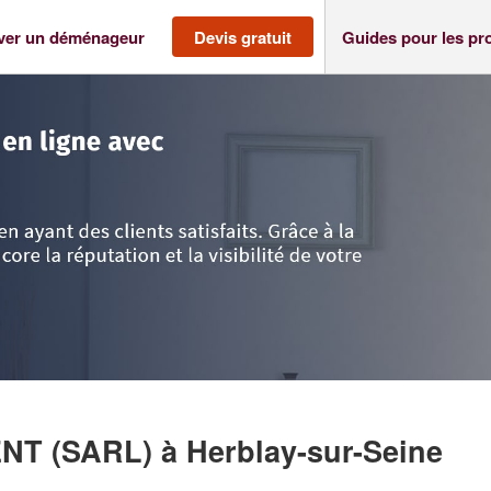
ver un déménageur
Devis gratuit
Guides pour les pr
ise
>
Herblay-sur-Seine
>
Société AC DEMENAGEMENT (SARL)
NT (SARL)
à Herblay-sur-Seine