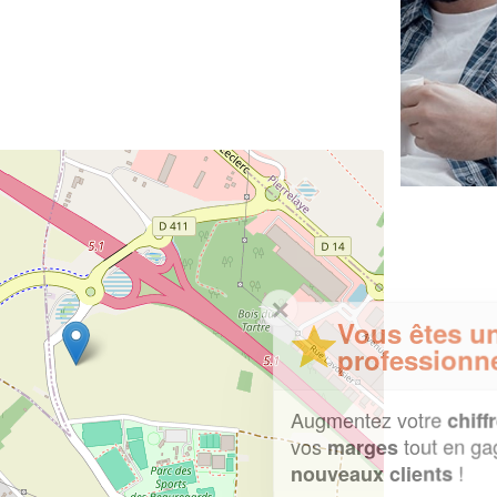
✕
Vous êtes un
professionnel ?
Augmentez votre
et
chiffre d'affaires
vos
tout en gagnant de
marges
!
nouveaux clients