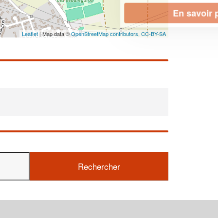
En savoir plus
Leaflet
| Map data ©
OpenStreetMap contributors,
CC-BY-SA